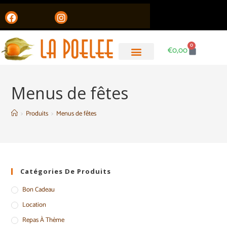
0
€
0,00
Menus de fêtes
>
Produits
>
Menus de fêtes
Catégories De Produits
Bon Cadeau
Location
Repas À Thème